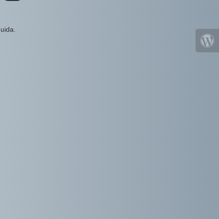
uida.