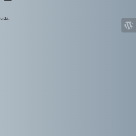
uida.